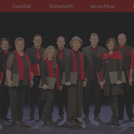
familiär
historisch
erreichbar