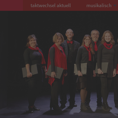
taktwechsel aktuell
musikalisch