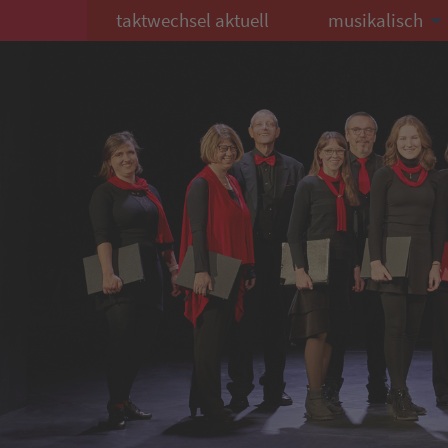
taktwechsel aktuell
musikalisch