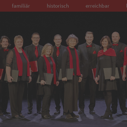
familiär
historisch
erreichbar