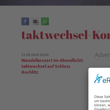
Facebook
E-mail
WhatsApp
taktwechsel-Ko
Adven
12.09.2026 20:00
Wandelkonzert im Abendlicht:
taktwechsel auf Schloss
Wann:
0
Rochlitz
Wo:
Kir