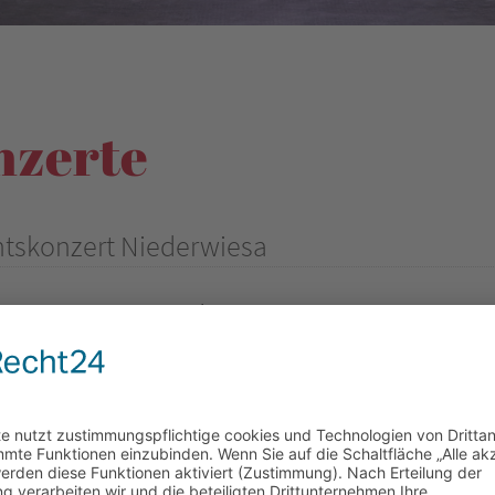
nzerte
tskonzert Niederwiesa
4.12.2022 17:00–18:30 Uhr
che Niederwiesa